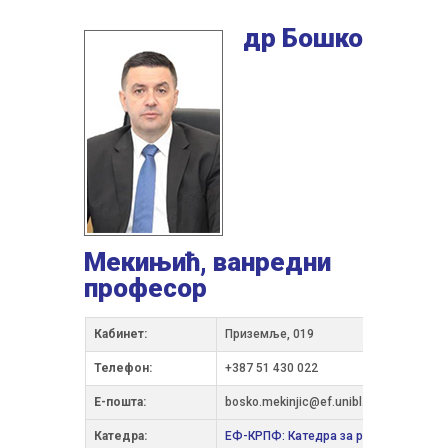
др Бошко
Мекињић, ванредни
професор
Кабинет:
Приземље, 019
Телефон:
+387 51 430 022
Е-пошта:
bosko.mekinjic@ef.unibl.org
Катедра:
ЕФ-КРПФ: Катедра за рачуноводство 