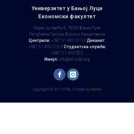
Универзитет у Бањoj Луци
Економски факултет
Мајке Југовића 4, 78000 Бања Лука
Република Српска, Босна и Херцеговина
Централа:
+387 51 430 010 //
Деканат:
+387 51 430 012 //
Студентска служба:
+387 51 430 020
Имејл:
info@ef.unibl.org
Copyrights © 2017 EFBL // Made by
MANIA