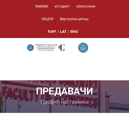
WebMail
еСтудент
еЗапослени
КАЦЕФ
Виртуелна шетња
ЋИР
/
LAT
/
ENG
ПРЕДАВАЧИ
Профил наставника