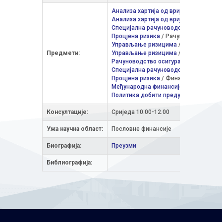
Анализа хартија од вриједности
/ Фи
Анализа хартија од вриједности
/ Ра
Специјална рачуноводства
/ Рачунов
Процјена ризика
/ Рачуноводство и ре
Управљање ризицима
/ Финансије и 
Предмети:
Управљање ризицима
/ Актуарство / 
Рачуноводство осигуравајућих друш
Специјална рачуноводства
/ Финанси
Процјена ризика
/ Финансијско управ
Међународна финансијска тржишта и
Политика добити предузећа
/ Послов
Консултације:
Сриједа 10.00-12.00
Ужа научна облaст:
Пословне финансије
Биографија:
Преузми
Библиографија: