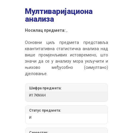
Мултиваријационa
анализa
Носилац предмета:
,
Основни циљ предмета представља
квантитативна статистичка анализа над
више промjенљивих истовремено, што
значи да се у анализу мора укључити и
њихово међусобно (симултано)
дјеловање.
Шифра предмета:
И17КМАН
Статус предмета:
И
Семестар: