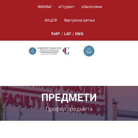
WebMail
еСтудент
еЗапослени
КАЦЕФ
Виртуелна шетња
ЋИР
/
LAT
/
ENG
ПРЕДМЕТИ
Профил предмета