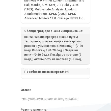
Methods – A Primer. London: Chapman and
Hall; Mardia, K. V.; Kent, J. T.; Bibby, J. M.
(1979). Multivariate Analysis. London:
Academic Press; SPSS (2003). SPSS
Advanced Models 12.0. Chicago: SPSS Inc.
Облици провјере знања и оцјењивање:
Континуирана провјера знања путем
тестирања, презентације семинарских
радова и усмени испит. Колоквиј 1 (0-20
бод); Колоквиј 2 (0-20 бод.); Завршни
испит (0-50 бод.); Похађање наставе (2
бода); Активности на настави (0-8 бод.)
Посебна назнака за предмет:
Огласи
Тренутно нема огласа за овај предмет.
Резултати испита