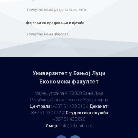
Тренутно нема резултата испита.
Фајлови са предавања и вјежби
Тренутно нема фајлова.
Универзитет у Бањoj Луци
Економски факултет
Мајке Југовића 4, 78000 Бања Лука
Република Српска, Босна и Херцеговина
Централа:
+387 51 430 010 //
Деканат:
+387 51 430 012 //
Студентска служба:
+387 51 430 020
Имејл:
info@ef.unibl.org