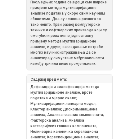
Посљедњих година свједоци смо широке
примјене метода мултиваријационе
анализе података у скоро свим научним
областима. Два су основна разлога за
тако нешто. Први развој компјутерске
технике и софтверских производа који су
омогућили релативно једноставну
примјену метода мултиваријационе
анализе, и други, сагледавање потребе
многих научних истраживања да се
анализирају симултане међузависности
између три или више промјенљивих.
Садржај предмета:
Дефиниција и класификација метода
мултиваријационе анализе, врсте
података и мјерне скале;
Мултиваријациони линеарни модел;
Кластер анализа; Дискриминациона
анализа; Анализа главних компонената;
Факторска анализа; Анализа
категоријских главних компонената;
Нелинеарна каноничка корелациона
анализа; Кореспонденциона анализа;