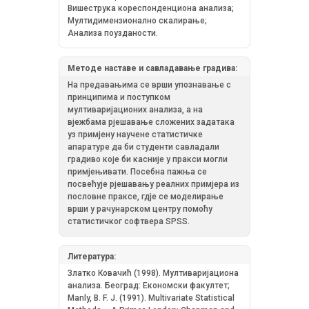
Вишеструка кореспонденциона анализа;
Мултидимензионално скалирање;
Анализа поузданости.
Методе наставе и савладавање градива:
На предавањима се врши упознавање с
принципима и поступком
мултиваријационих анализа, а на
вјежбама рјешавање сложених задатака
уз примјену научене статистичке
апаратуре да би студенти савладали
градиво које би касније у пракси могли
примјењивати. Посебна пажња се
посвећује рјешавању реалних примјера из
пословне праксе, гдје се моделирање
врши у рачунарском центру помоћу
статистичког софтвера SPSS.
Литература:
Златко Ковачић (1998). Мултиваријациона
анализа. Београд: Економски факултет;
Manly, B. F. J. (1991). Multivariate Statistical