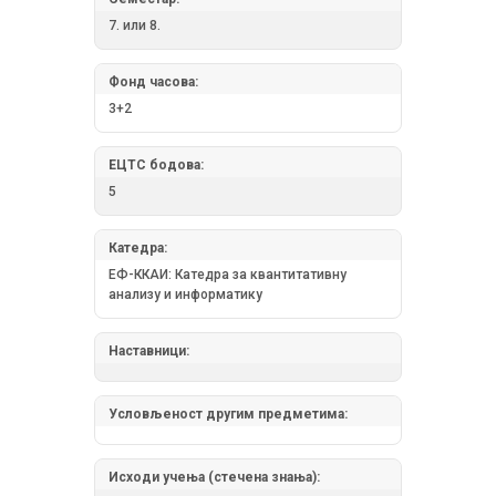
7. или 8.
Фонд часова:
3+2
ЕЦТС бодова:
5
Катедра:
ЕФ-ККАИ: Катедра за квантитативну
анализу и информатику
Наставници:
Условљеност другим предметима:
Исходи учења (стечена знања):