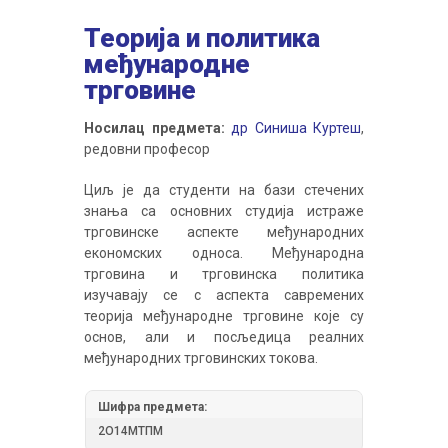
Теорија и политика
међународне
трговине
Носилац предмета:
др Синиша Куртеш
,
редовни професор
Циљ је да студенти на бази стечених
знања са основних студија истраже
трговинске аспекте међународних
економских односа. Међународна
трговина и трговинска политика
изучавају се с аспекта савремених
теорија међународне трговине које су
основ, али и посљедица реалних
међународних трговинских токова.
Шифра предмета:
2О14МTПМ