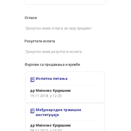
Огласи
Тренутно нема огласа за овај предмет.
Резултати испита
Тренутно нема резултата испита.
Фајлови са предавања и вјежби
Испитна питања
др Миленко Крајишник
19.11.2018. у 12:25
Међународне тржишне
институције
др Миленко Крајишник
09.12.2017. у 10:53