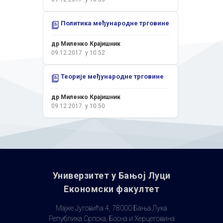
Политика међународне трговине
др Миленко Крајишник
09.12.2017. у 10:52
Теорије међународне трговине
др Миленко Крајишник
09.12.2017. у 10:50
Универзитет у Бањoj Луци
Економски факултет
Мајке Југовића 4, 78000 Бања Лука
Република Српска, Босна и Херцеговина