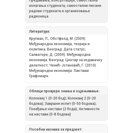
Предавања, консултације, самостална
излагања студената, самостални писани
радови студената и организовање
радионица.
Литература:
Кругман, П.; Обстфелд, М. (2009).
Међународна економија, теорија и
политика. Београд: Дата статус;
Салваторе, Д. (2009). Међународна
економија. Београд: Центар за издавачку
делатност; Ченић-Јотановић, Г. (2010).
Међународна економија. Лакташи:
Графомарк.
Облици провјере знања и оцјењивање:
Колоквиј 1 (0-20 бод); Колоквиј 2 (0-20
бодова); Завршни испит (0-50 бодова);
Похађање наставе (2 бода); Активности
на настави (0-8 бодова)
Посебна назнака за предмет: