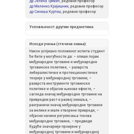
др Јелена Тривић,
редовни професор
др Миленко Крајишник,
редовни професор
др Синиша Куртеш,
редовни професор
Условљеност другим предметима:
Исходи учења (стечена знања):
Након успјешно положеног испита студент
ће бити у могућности да: – опише појам
међународне трговине и међународне
трговинске политике, – разврста
либералистичке и протекционистичке
теорије у међународној трговини, –
разврста инструменте трговинске
политике и објасни њихове ефекте, –
сагледа значај међународне трговине на
привредни раст и развој земаља, –
разграничи значај међународне трговине
за велике и мале отворене привреде, –
објасни начине регулисања токова
међународне трговине, – предвиди
будуће значајније промјене у
међународној трговини и међународној