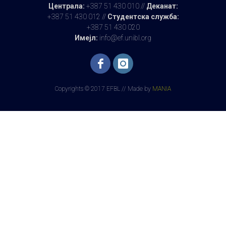
Централа:
+387 51 430 010 //
Деканат:
+387 51 430 012 //
Студентска служба:
+387 51 430 020
Имејл:
info@ef.unibl.org
Copyrights © 2017 EFBL // Made by
MANIA