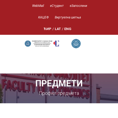
WebMail
еСтудент
еЗапослени
КАЦЕФ
Виртуелна шетња
ЋИР
/
LAT
/
ENG
ПРЕДМЕТИ
Профил предмета