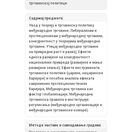
трговинској политици.
Садржај предмета:
Увод у теорију и трговинску политику
међународне трговине; Либерализам и
протекционизам у међународној трговини,
конкурентност у теоријама међународне
трговине; Утицај међународне трговине
на привредни раст и развој; Ефекти
односа размјене на конкурентност
националних привреда (развијене и мање
развијене земље); Ефекти инструмената
трговинске политике (царине, нецаринске
баријере) и посебна анализа ефеката
савремених протекционистичких
баријера; Међународна трговина као
фактор глобализације; Међународна
трговинска правила и институције
регулисања (међународне организације и
међународне трговинске коморе).
Методе наставе и савладавање градива: