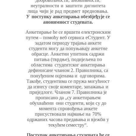
добровољности,
анонимности,
неутралности
и
заштити
дигнитета
лица
чији
је
рад
предмет
вредновања.
У
поступку анкетирања обезбјеђује се
анонимност
студената.
Анкетирање ће се вршити електронским
путем – помоћу веб сервиса
еСтудент. У
задатом периоду трајања анкете
студенти могу да попуњавају анкетне
обрасце.
Анкетни упитник садржи
питања (тврдње), подијељена по
областима
студентског анкетирања
дефинисане чланом 2. Правилника, са
понуђеним оцјенама и
одговорима.
Такође, студентима се пружа могућност
да изнесу своје коментаре, запажања
и
приједлоге. Чланом 7. Правилника је
прописано да „су анкетирањем
обухваћени
они студенти, који су до
момента спровођења анкете
присуствовали најмање на
70%
одржаних часова предавања и вјежби у
текућем
семестру“.
Поступак анкетирања студената ће се