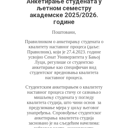
Анкетирање студената у
љетном семестру
академске 2025/2026.
године
Поштовани,
Правилником о анкетирању студената о
квалитету наставног процеса
(даље:
Правилник), који је 27.4.2023. године
усвојио Сенат Универзитета у Бањој
Луци,
регулише се студентско
анкетирање као специфичан вид
студентског
вредновања
квалитета
наставног
процеса.
Студентским анкетирањем о квалитету
наставног процеса стичу се сазнања
о
мишљењу студената у погледу
квалитета студија, што чини основ
за
предузимање мјера у циљу његовог
унапређења. Спровођење студентског
анкетирања
квалитета студија
засновано је на сљедећим начелима: