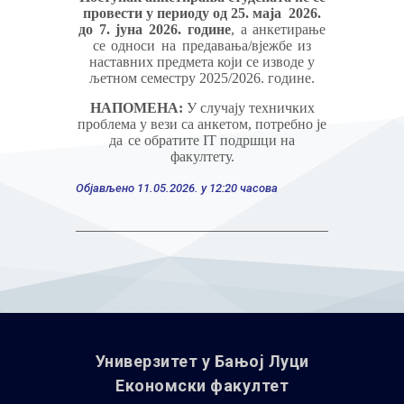
провести у периоду од 25. маја
2026.
до
7.
јуна
2026.
године
,
а
анкетирање
се
односи
на
предавања/вјежбе
из
наставних предмета који се изводе у
љетном семестру 2025/2026.
године.
НАПОМЕНА:
У случају техничких
проблема у вези са анкетом, потребно је
да
се
обратите
IT
подршци на
факултету.
Објављено 11.05.2026. у 12:20 часова
Универзитет у Бањoj Луци
Економски факултет