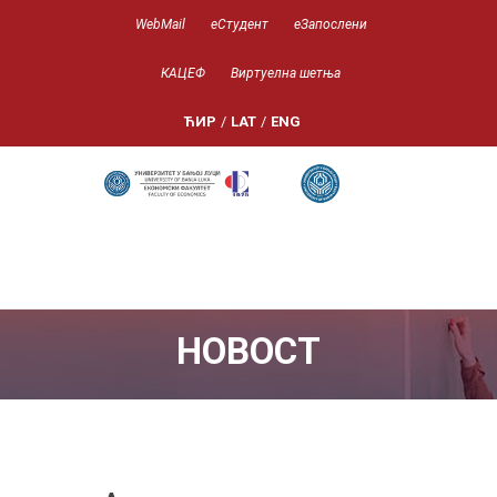
WebMail
еСтудент
еЗапослени
КАЦЕФ
Виртуелна шетња
ЋИР
/
LAT
/
ENG
НОВОСТ