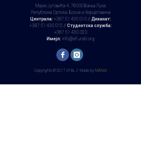
Мајке Југовића 4, 78000 Бања Лука
Република Српска, Босна и Херцеговина
Централа:
+387 51 430 010 //
Деканат:
+387 51 430 012 //
Студентска служба:
+387 51 430 020
Имејл:
info@ef.unibl.org
Copyrights © 2017 EFBL // Made by
MANIA