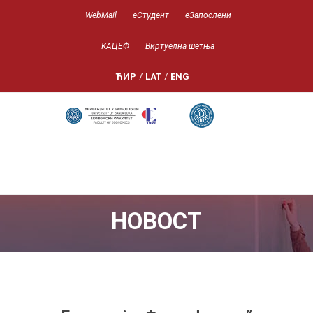
WebMail
еСтудент
еЗапослени
КАЦЕФ
Виртуелна шетња
ЋИР
/
LAT
/
ENG
НОВОСТ