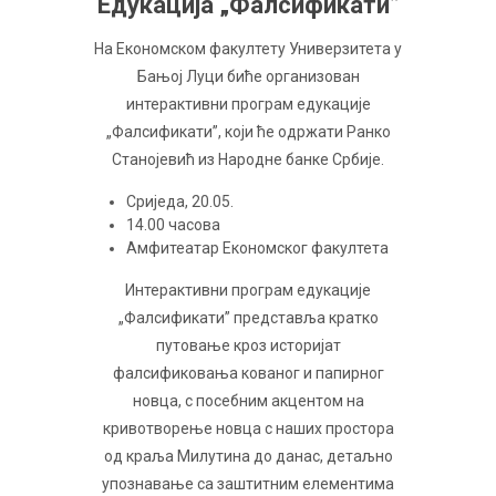
Едукација „Фалсификати”
На Економском факултету Универзитета у
Бањој Луци биће организован
интерактивни програм едукације
„Фалсификати”, који ће одржати Ранко
Станојевић из Народне банке Србије.
Сриједа, 20.05.
14.00 часова
Амфитеатар Економског факултета
Интерактивни програм едукације
„Фалсификати” представља кратко
путовање кроз историјат
фалсификовања кованог и папирног
новца, с посебним акцентом на
кривотворење новца с наших простора
од краља Милутина до данас, детаљно
упознавање са заштитним елементима