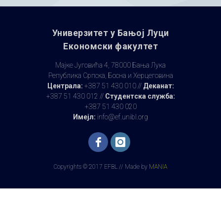
Универзитет у Бањoj Луци
Економски факултет
Мајке Југовића 4, 78000 Бања Лука
Република Српска, Босна и Херцеговина
Централа:
+387 51 430 010 //
Деканат:
+387 51 430 012 //
Студентска служба:
+387 51 430 020
Имејл:
info@ef.unibl.org
Copyrights © 2017 EFBL // Made by
MANIA