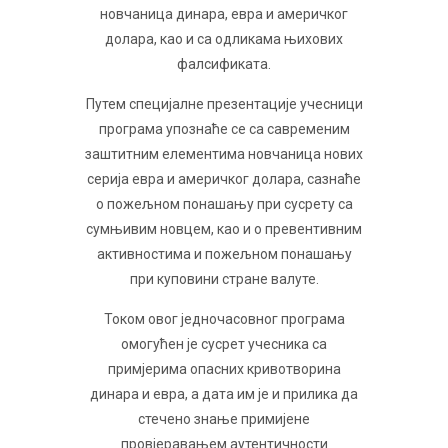
новчаница динара, евра и америчког
долара, као и са одликама њихових
фалсификата.
Путем специјалне презентације учесници
програма упознаће се са савременим
заштитним елементима новчаница нових
серија евра и америчког долара, сазнаће
о пожељном понашању при сусрету са
сумњивим новцем, као и о превентивним
активностима и пожељном понашању
при куповини стране валуте.
Током овог једночасовног програма
омогућен је сусрет учесника са
примјерима опасних кривотворина
динара и евра, а дата им је и прилика да
стечено знање примијене
провјеравањем аутентичности