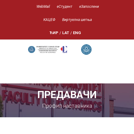
WebMail
еСтудент
еЗапослени
КАЦЕФ
Виртуелна шетња
ЋИР
/
LAT
/
ENG
ПРЕДАВАЧИ
Профил наставника