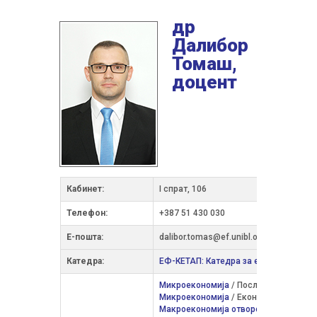
др
Далибор
Томаш,
доцент
Кабинет:
I спрат, 106
Телефон:
+387 51 430 030
Е-пошта:
dalibor.tomas@ef.unibl.org
Катедра:
ЕФ-КЕТАП: Катедра за економску теор
Микроекономија
/ Пословна информат
Микроекономија
/ Економија и посло
Макроекономија отворене привреде