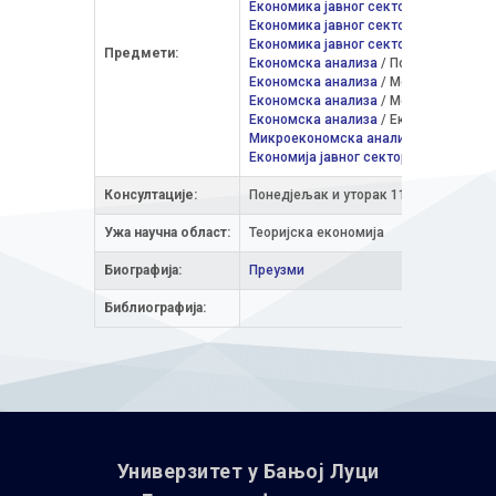
Економика јавног сектора
/ Финансије
Економика јавног сектора
/ Финансиј
Економика јавног сектора
/ Рачуново
Предмети:
Економска анализа
/ Пословне финанс
Економска анализа
/ Менаџмент и пр
Економска анализа
/ Међународна еко
Економска анализа
/ Економска анали
Микроекономска анализа
/ Економска
Економија јавног сектора
/ Економска
Консултације:
Понедјељак и уторак 11.00-13.00
Ужа научна облaст:
Теоријска економија
Биографија:
Преузми
Библиографија:
Универзитет у Бањoj Луци