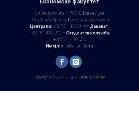
Економски факултет
Мајке Југовића 4, 78000 Бања Лука
Република Српска, Босна и Херцеговина
Централа:
+387 51 430 010 //
Деканат:
+387 51 430 012 //
Студентска служба:
+387 51 430 020
Имејл:
info@ef.unibl.org
Copyrights © 2017 EFBL // Made by
MANIA