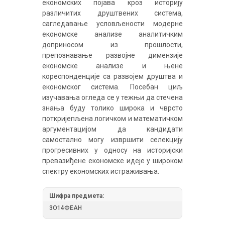
економских појава кроз историју
различитих друштвених система,
сагледавање условљености модерне
економске анализе аналитичким
доприносом из прошлости,
препознавање развојне димензије
економске анализе и њене
кореспонденције са развојем друштва и
економског система. Посебан циљ
изучавања огледа се у тежњи да стечена
знања буду толико широка и чврсто
поткријепљена логичком и математичком
аргументацијом да кандидати
самостално могу извршити селекцију
прогресивних у односу на историјски
превазиђене економске идеје у широком
спектру економских истраживања.
Шифра предмета:
3О14ФЕАН