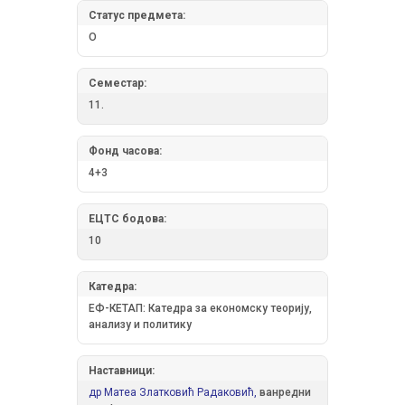
Статус предмета:
О
Семестар:
11.
Фонд часова:
4+3
ЕЦТС бодова:
10
Катедра:
ЕФ-КЕТАП: Катедра за економску теорију,
анализу и политику
Наставници:
др Матеа Златковић Радаковић,
ванредни