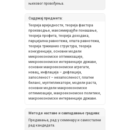
њиховог провођења.
Садржај предмета:
Теорија вриједности, теорија фактора
производње, максимирајуће понашање,
теорија профита, теорија доходака,
парцијална равнотежа, општа равнотежа,
теорија тржишних структура, теорија
конкуренције, основни модели
микроекономске оптимизације,
микроекономске интервенције државе,
основни макроекономски агрегати,
новац, инфлација – дефлација,
запосленост – незапосленост, платни
биланс, мултипликатори, модели раста,
основни модели макроекономске
оптимизације, макроекономске политике,
макроекономске интервенције државе.
Методе наставе и савладавање градива:
Предавања, рад у семинару и самостални
рад кандидата.