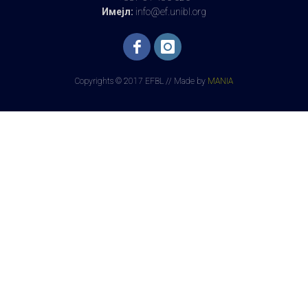
Имејл:
info@ef.unibl.org
Copyrights © 2017 EFBL // Made by
MANIA