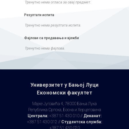
Тренутно нема огласа за овај предмет.
Резултати испита
Тренутно нема резултата испита.
Фајлови са предавања и вјежби
Тренутно нема фајлова.
Универзитет у Бањoj Луци
Економски факултет
Мајке Југовића 4, 78000 Бања Лука
Република Српска, Босна и Херцеговина
Централа:
+387 51 430 010 //
Деканат:
+387 51 430 012 //
Студентска служба:
+387 51 430 020