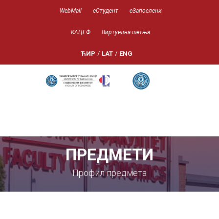
WebMail
еСтудент
еЗапослени
КАЦЕФ
Виртуелна шетња
ЋИР
/
LAT
/
ENG
ПРЕДМЕТИ
Профил предмета