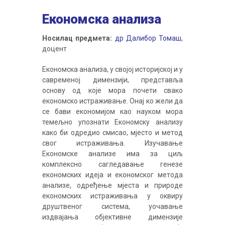
Економска анализа
Носилац предмета:
др Далибор Томаш
,
доцент
Економска анализа, у својој историјској и у
савременој димензији, представља
основу од које мора почети свако
економско истраживање. Онај ко жели да
се бави економијом као науком мора
темељно упознати Економску анализу
како би одредио смисао, мјесто и метод
свог истраживања. Изучавање
Економске анализе има за циљ
комплексно сагледавање генезе
економских идеја и економског метода
анализе, одређење мјеста и природе
економских истраживања у оквиру
друштвеног система, уочавање
издвајања објективне димензије