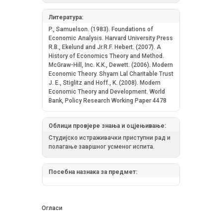
Литература:
P., Samuelson. (1983). Foundations of
Economic Analysis. Harvard University Press
R.B., Ekelund and Jr.R.F. Hebert. (2007). A
History of Economics Theory and Method.
McGraw-Hill, Inc. K.K., Dewett. (2006). Modern
Economic Theory. Shyam Lal Charitable Trust
J. E., Stiglitz and Hoff., K. (2008). Modern
Economic Theory and Development. World
Bank, Policy Research Working Paper 4478
Облици провјере знања и оцјењивање:
Студијско истраживачки приступни рад и
полагање завршног усменог испита.
Посебна назнака за предмет:
Огласи