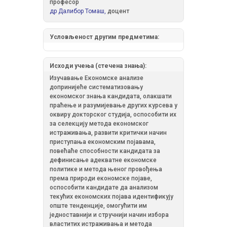
професор
др Далибор Томаш,
доцент
Условљеност другим предметима:
Исходи учења (стечена знања):
Изучавање Економске анализе
допринијеће систематизовању
економског знања кандидата, олакшати
праћење и разумијевање других курсева у
оквиру докторског студија, оспособити их
за селекцију метода економског
истраживања, развити критички начин
приступања економским појавама,
повећаће способности кандидата за
дефинисање адекватне економске
политике и метода њеног провођења
према природи економске појаве,
оспособити кандидате да анализом
текућих економских појава идентификују
опште тенденције, омогућити им
једноставнији и стручнији начин избора
властитих истраживања и метода