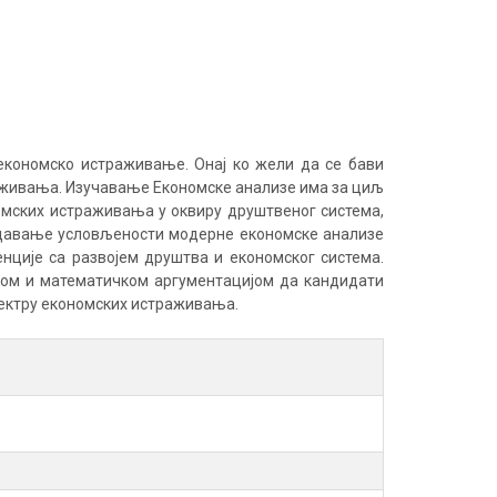
о економско истраживање. Онај ко жели да се бави
раживања. Изучавање Економске анализе има за циљ
омских истраживања у оквиру друштвеног система,
ледавање условљености модерне економске анализе
ције са развојем друштва и економског система.
ком и математичком аргументацијом да кандидати
пектру економских истраживања.