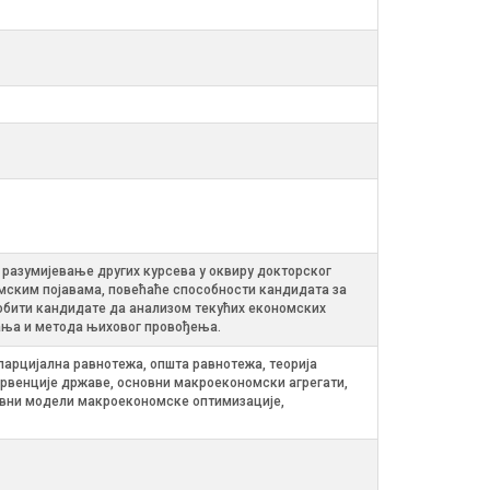
разумијевање других курсева у оквиру докторског
омским појавама, повећаће способности кандидата за
бити кандидате да анализом текућих економских
вања и метода њиховог провођења.
парцијална равнотежа, општа равнотежа, теорија
рвенције државе, основни макроекономски агрегати,
новни модели макроекономске оптимизације,