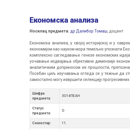
Економска анализа
Носилац предмета:
др Далибор Томаш
, доцент
Економска анализа, у својој историјској и у сав
економијом као науком мора темељно упознати Еко
комплексно сагледавање генезе економских идеја
уочавање издвајања објективне димензије економ
аналитичким доприносом из прошлости, препозна
Посебан циљ изучавања огледа се у тежњи да ст
самостално могу извршити селекцију прогресивних 
Шифра
3О14ПЕАН
предмета:
Статус
О
предмета:
Семестар:
11.