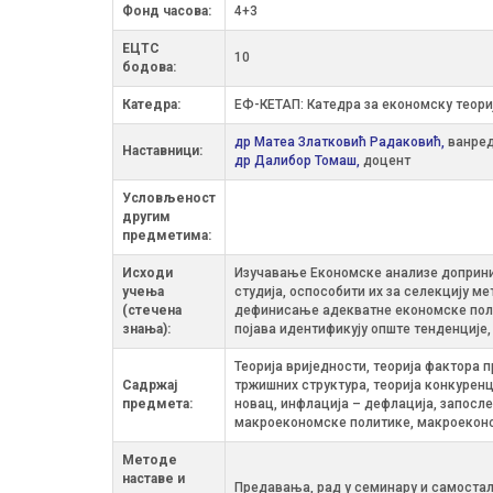
Фонд часова:
4+3
ЕЦТС
10
бодова:
Катедра:
ЕФ-КЕТАП: Катедра за економску теориј
др Матеа Златковић Радаковић,
ванре
Наставници:
др Далибор Томаш,
доцент
Условљеност
другим
предметима:
Исходи
Изучавање Економске анализе доприни
учења
студија, оспособити их за селекцију 
(стечена
дефинисање адекватне економске поли
знања):
појава идентификују опште тенденције
Теорија вриједности, теорија фактора 
Садржај
тржишних структура, теорија конкурен
предмета:
новац, инфлација – дефлација, запосл
макроекономске политике, макроеконо
Методе
наставе и
Предавања, рад у семинару и самостал