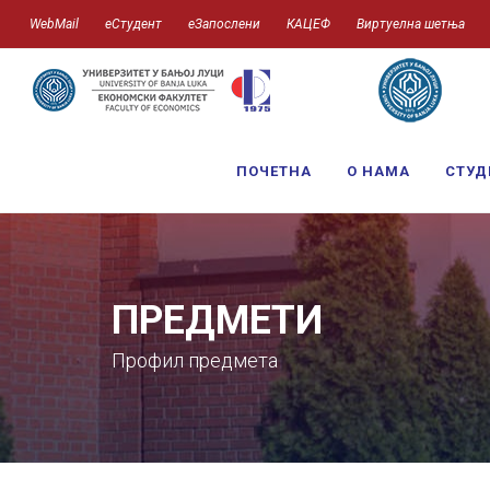
WebMail
еСтудент
еЗапослени
КАЦЕФ
Виртуелна шетња
ПОЧЕТНА
О НАМА
СТУД
ПРЕДМЕТИ
Профил предмета