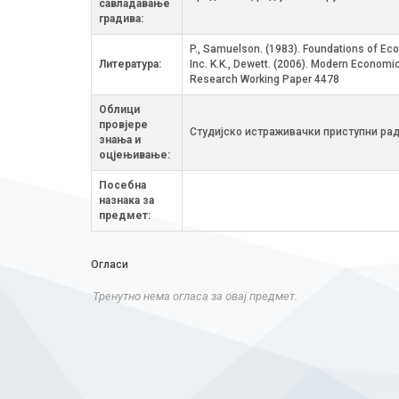
савладавање
градива:
P., Samuelson. (1983). Foundations of Eco
Литература:
Inc. K.K., Dewett. (2006). Modern Economic
Research Working Paper 4478
Облици
провјере
Студијско истраживачки приступни рад
знања и
оцјењивање:
Посебна
назнака за
предмет:
Огласи
Тренутно нема огласа за овај предмет.