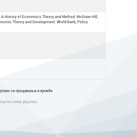
). A History of Economics Theory and Method. McGraw-Hill,
 Economic Theory and Development. World Bank, Policy
јлови са предавања и вјежби
енутно нема фајлова.