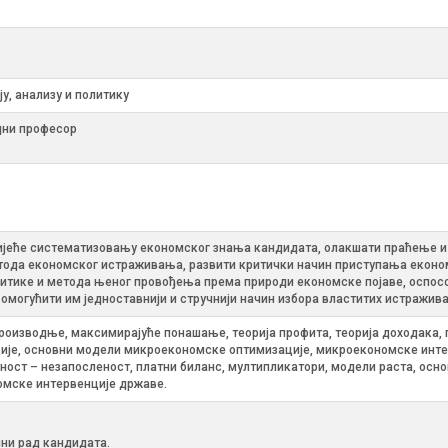
у, анализу и политику
дни професор
јеће систематизовању економског знања кандидата, олакшати праћење и 
метода економског истраживања, развити критички начин приступања екон
тике и метода њеног провођења према природи економске појаве, оспосо
, омогућити им једноставнији и стручнији начин избора властитих истражи
производње, максимирајуће понашање, теорија профита, теорија доходака, 
ције, основни модели микроекономске оптимизације, микроекономске инте
еност – незапосленост, платни биланс, мултипликатори, модели раста, ос
мске интервенције државе.
ни рад кандидата.