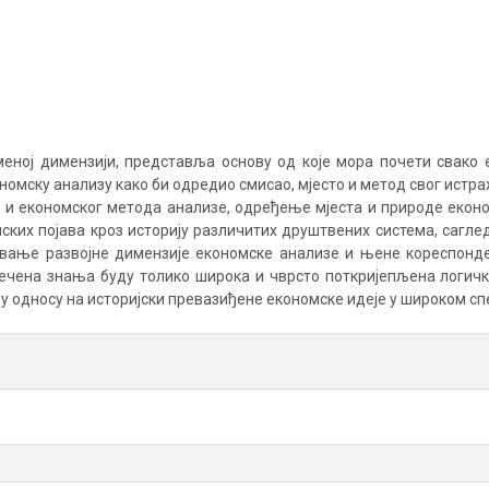
ременој димензији, представља основу од које мора почети свак
номску анализу како би одредио смисао, мјесто и метод свог ист
 и економског метода анализе, одређење мјеста и природе екон
ских појава кроз историју различитих друштвених система, саг
вање развојне димензије економске анализе и њене кореспонден
ечена знања буду толико широка и чврсто поткријепљена логич
у односу на историјски превазиђене економске идеје у широком с