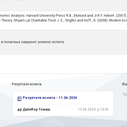
nomic Analysis. Harvard University Press R.B., Ekelund and Jr.R.F. Hebert. (2007
 Theory. Shyam Lal Charitable Trust J. E., Stiglitz and Hoff., K. (2008). Modern
 и полагање завршног усменог испита.
Резултати испита
Фа
Тр
Резултати испита - 11.06.2024.
др Далибор Томаш
13.06.2024. у 14:56