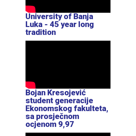
University of Banja
Luka - 45 year long
tradition
Bojan Kresojević
student generacije
Ekonomskog fakulteta,
sa prosječnom
ocjenom 9,97