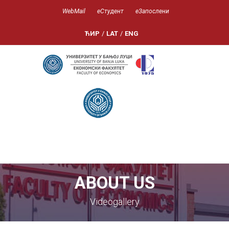
WebMail
еСтудент
еЗапослени
ЋИР
/
LAT
/
ENG
ABOUT US
Videogallery