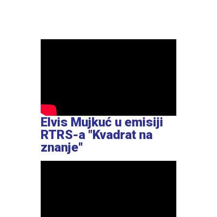
Elvis Mujkuć u emisiji
RTRS-a "Kvadrat na
znanje"