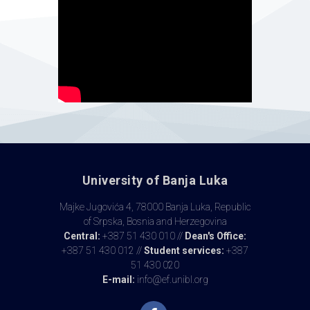
University of Banja Luka
Majke Jugovića 4, 78000 Banja Luka, Republic
of Srpska, Bosnia and Herzegovina
Central:
+387 51 430 010 //
Dean's Office:
+387 51 430 012 //
Student services:
+387
51 430 020
E-mail:
info@ef.unibl.org