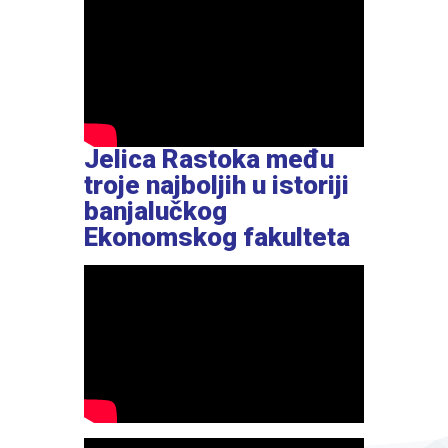
Jelica Rastoka među
troje najboljih u istoriji
banjalučkog
Ekonomskog fakulteta