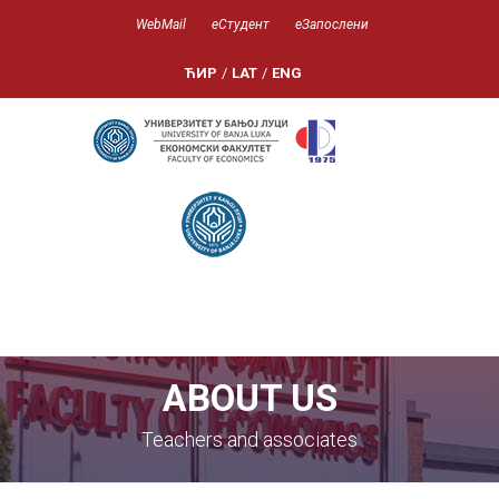
WebMail
еСтудент
еЗапослени
ЋИР
/
LAT
/
ENG
ABOUT US
Teachers and associates