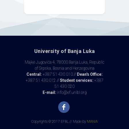
University of Banja Luka
Majke Jugovića 4, 78000 Banja Luka, Republic
of Srpska, Bosnia and Herzegovina
Central:
+387 51 430 010 //
Dean's Office:
+387 51 430 012 //
Student services:
+387
51 430 020
E-mail:
info@ef.unibl.org
Copyrights © 2017 EFBL // Made by
MANIA