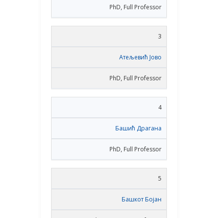
PhD, Full Professor
3
Атељевић Јово
PhD, Full Professor
4
Башић Драгана
PhD, Full Professor
5
Башкот Бојан