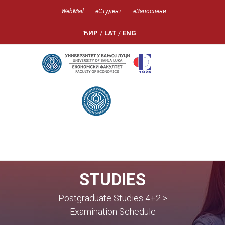
WebMail
еСтудент
еЗапослени
ЋИР
/
LAT
/
ENG
STUDIES
Postgraduate Studies 4+2 >
Examination Schedule