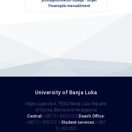
postdiplomskom studiju - smjer
Finansijski menadžment
University of Banja Luka
Majke Jugovića 4, 78000 Banja Luka, Republic
of Srpska, Bosnia and Herzegovina
Central:
+387 51 430 010 //
Dean's Office:
+387 51 430 012 //
Student services:
+387
51 430 020