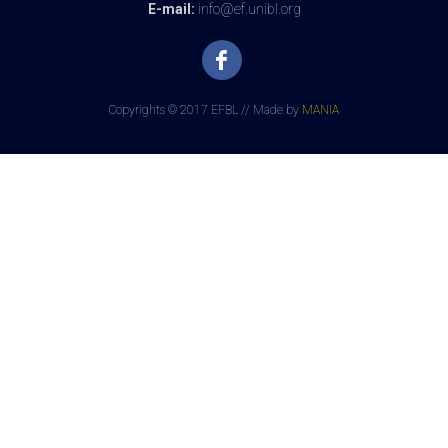
E-mail:
info@ef.unibl.org
Copyrights © 2017 EFBL // Made by
MANIA