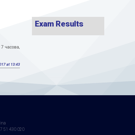
Exam Results
17 часова,
017 at 13:43
vina
7 51 430 020