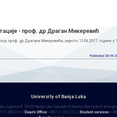
тације - проф. др Драган Микеревић
код проф. др Драгана Микеревића, умјесто 13.06.2017. године у 
Published 28.09.2
University of Banja Luka
ke Jugovića 4, 78000 Banja Luka, Republic of Srpska, Bosnia and Herzego
 51 430 010 //
Dean's Office:
+387 51 430 012 //
Student services:
+38