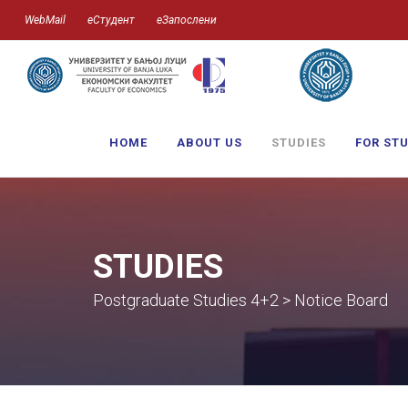
WebMail
еСтудент
еЗапослени
HOME
ABOUT US
STUDIES
FOR ST
STUDIES
Postgraduate Studies 4+2 > Notice Board