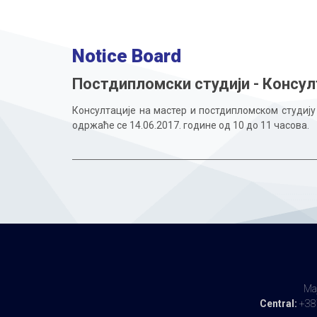
Notice Board
Постдипломски студији - Консул
Консултације на мастер и постдипломском студију 
одржаће се 14.06.2017. године од 10 до 11 часова.
Maj
Central:
+387